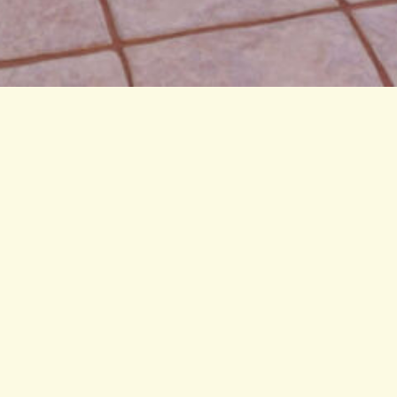
Nützliche Information
6 Minuten Fahrt zum Zentrum von Skiathos, zum Hafen
und zum internationalen Flughafen
8 Minuten Fahrt zum bekannten religiösen Monument,
dem Evagelistria-Kloster
5 Minuten Fahrt zu den Stränden im Norden der Insel,
Xanemos und Lehouni
20 Minuten Fahrt zum weltberühmten Strand von
Koukounaries
2 Minuten mit dem Auto oder zu Fuß zu zwei der
bekanntesten Restaurants von Skiathos