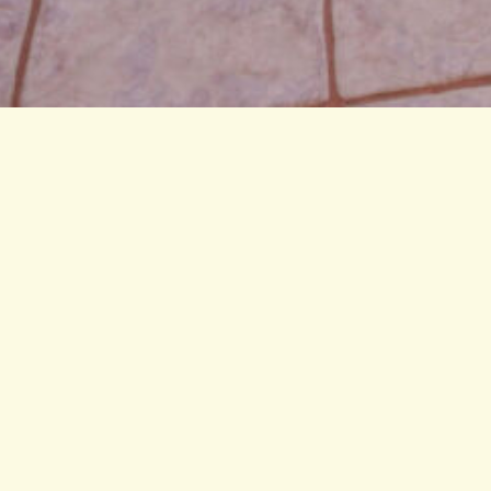
Kontact
Aegean Sea Villa
Skiathos, Kalivia,
PC 37002, GRIECHENLAND
Tel:
+30 6945807613
Email:
aegeanseavilla@gmail.com
AMA 00000251305
Facebook
YouTube