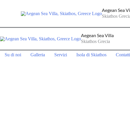
Vai
Aegean Sea Vi
al
Skiathos Greci
contenuto
Aegean Sea Villa
Skiathos Grecia
Su di noi
Galleria
Servizi
Isola di Skiathos
Contatt