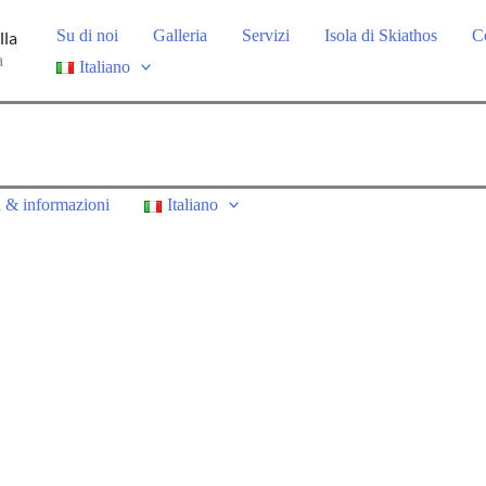
Su di noi
Galleria
Servizi
Isola di Skiathos
C
lla
a
Italiano
i & informazioni
Italiano